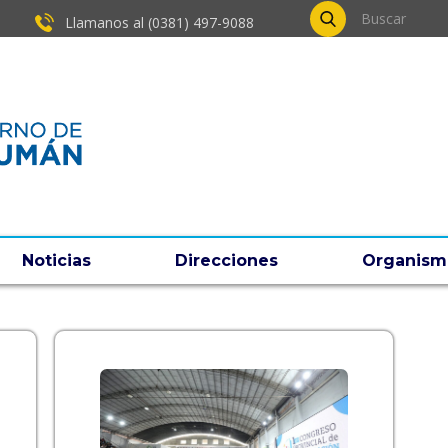
Llamanos al (0381) ​497-9088
Noticias
Direcciones
Organism