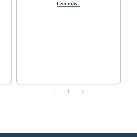
Leer más..
〈
1
2