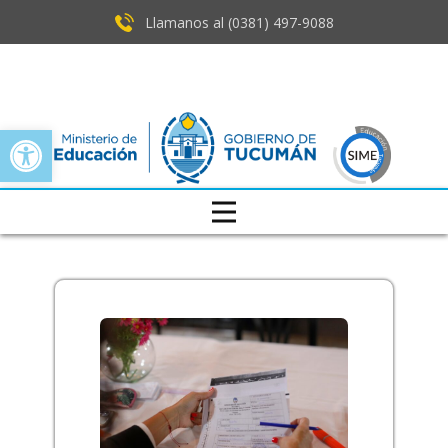
Llamanos al (0381) ​497-9088
Open toolbar