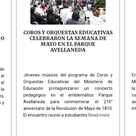
COROS Y ORQUESTAS EDUCATIVAS
IO
CELEBRARON LA SEMANA DE
MAYO EN EL PARQUE
AVELLANEDA
 de
Jóvenes músicos del programa de Coros y
En
 el
Orquestas Educativas del Ministerio de
Mi
 el
Educación protagonizaron un concierto
l
la
pedagógico en el emblemático Parque
co
s,
Avellaneda para conmemorar el 216°
a
s y
aniversario de la Revolución de Mayo de 1810.
in
El encuentro reunió a estudiantes
Read more