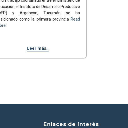
 un trabajo coordinado entre el Ministerio de
ucación, el Instituto de Desarrollo Productivo
IDEP) y Argencon, Tucumán se ha
osicionado como la primera provincia
Read
ore
Leer más..
Enlaces de interés