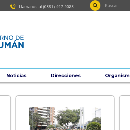
Llamanos al (0381) ​497-9088
Noticias
Direcciones
Organism