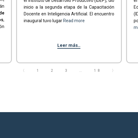
el Instituto de Desarrollo Productivo (IDEP), dio
en
án
inicio a la segunda etapa de la Capacitación
Ed
de
Docente en Inteligencia Artificial. El encuentro
(
os
,
inaugural tuvo lugar
Read more
p
ón
m
Leer más..
〈
1
2
3
…
18
〉