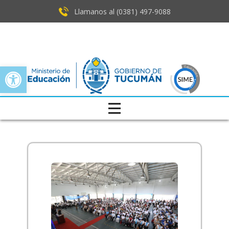
Llamanos al (0381) ​497-9088
Open toolbar