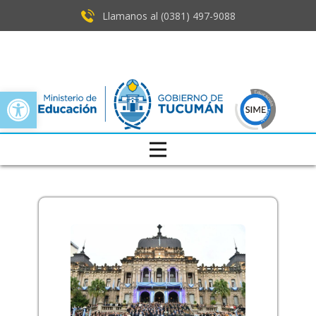
Llamanos al (0381) ​497-9088
Open toolbar