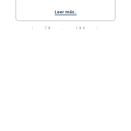
Leer más..
〈
78
…
180
〉