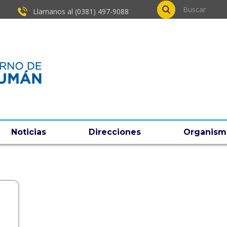
Llamanos al (0381) ​497-9088
Noticias
Direcciones
Organism