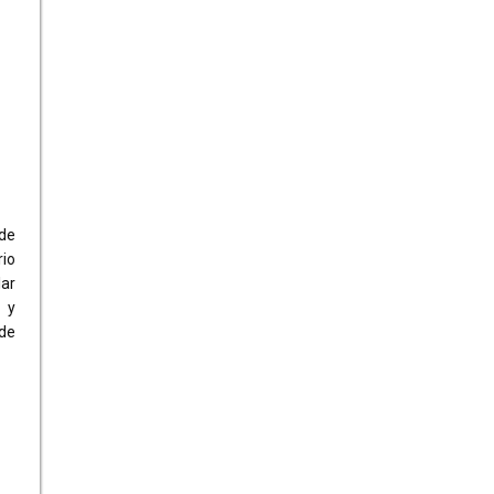
de
rio
ar
o y
de