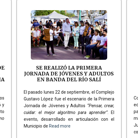
DE
SE REALIZÓ LA PRIMERA
L
JORNADA DE JÓVENES Y ADULTOS
IA
EN BANDA DEL RÍO SALÍ
El pasado lunes 22 de septiembre, el Complejo
tos
Co
Gustavo López fue el escenario de la Primera
6 y
ed
Jornada de Jóvenes y Adultos
“Pensar, crear,
cto
pa
cuidar: el mejor algoritmo para aprender”
. El
omo
m
evento, desarrollado en articulación con el
Ju
Municipio de
Read more
co