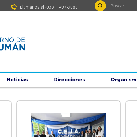
Llamanos al (0381) ​497-9088
Noticias
Direcciones
Organism