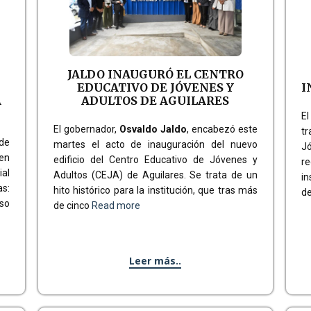
JALDO INAUGURÓ EL CENTRO
EDUCATIVO DE JÓVENES Y
I
A
ADULTOS DE AGUILARES
E
El gobernador,
Osvaldo Jaldo
, encabezó este
t
 de
martes el acto de inauguración del nuevo
J
 en
edificio del Centro Educativo de Jóvenes y
re
ial
Adultos (CEJA) de Aguilares. Se trata de un
in
as:
hito histórico para la institución, que tras más
de
rso
de cinco
Read more
Leer más..