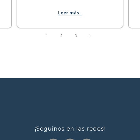
Leer más..
1
2
3
〉
¡Seguinos en las redes!