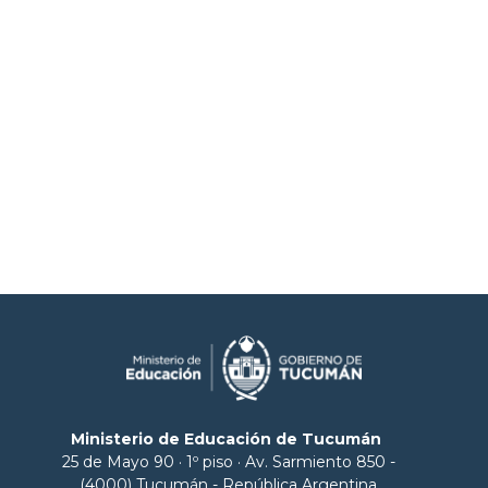
Ministerio de Educación de Tucumán
25 de Mayo 90 · 1º piso · Av. Sarmiento 850 -
(4000) Tucumán - República Argentina