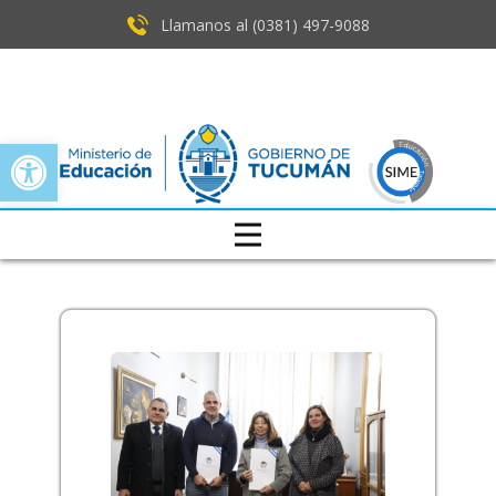
Llamanos al (0381) ​497-9088
Open toolbar