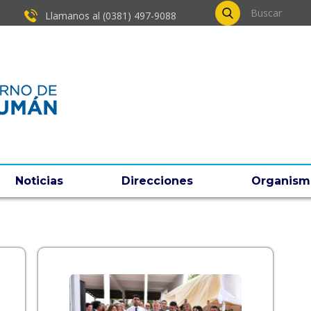
Llamanos al (0381) ​497-9088
Noticias
Direcciones
Organism