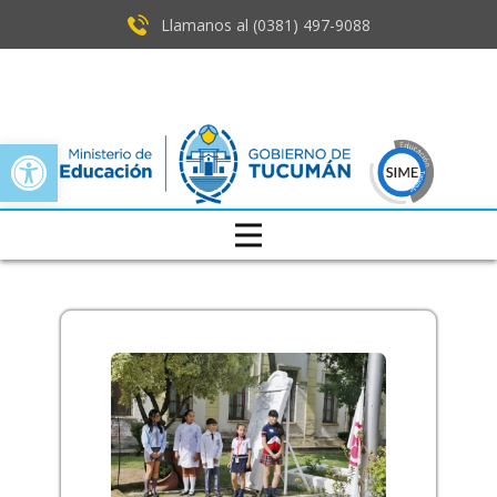
Llamanos al (0381) ​497-9088
Open toolbar