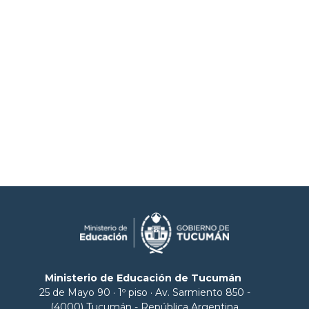
Ministerio de Educación de Tucumán
25 de Mayo 90 · 1º piso · Av. Sarmiento 850 -
(4000) Tucumán - República Argentina