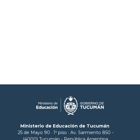
Ministerio de Educación de Tucumán
25 de Mayo 90 · 1º piso · Av. Sarmiento 850 -
(4000) Tucumán - República Argentina