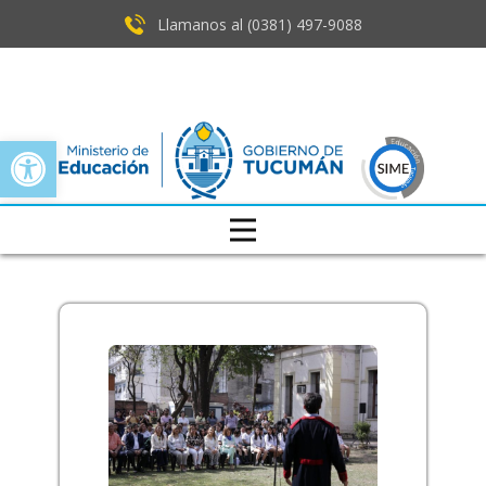
Llamanos al (0381) ​497-9088
Open toolbar