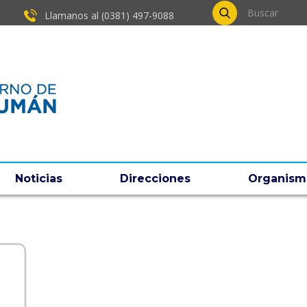
Llamanos al (0381) ​497-9088
Noticias
Direcciones
Organism