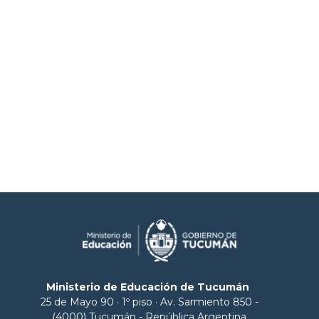
Ministerio de Educación de Tucumán
25 de Mayo 90 · 1º piso · Av. Sarmiento 850 -
(4000) Tucumán - República Argentina