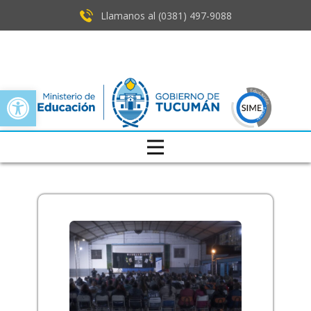
Llamanos al (0381) ​497-9088
Open toolbar