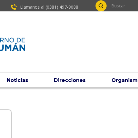
Llamanos al (0381) ​497-9088
Noticias
Direcciones
Organism