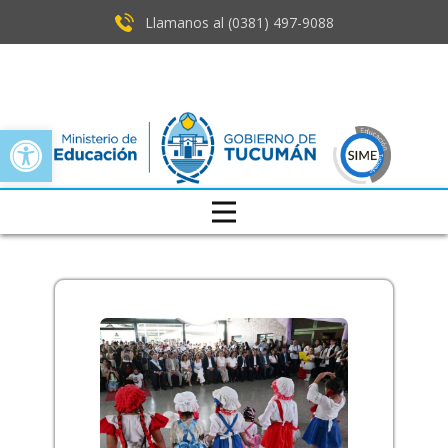
Llamanos al (0381) ​497-9088
Open toolbar