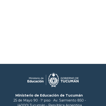
Ministerio de Educación de Tucumán
25 de Mayo 90 · 1º piso · Av. Sarmiento 850 -
(4000) Tucumán - República Argentina