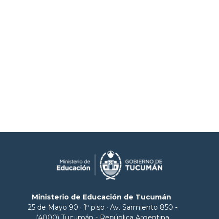
Ministerio de Educación de Tucumán
25 de Mayo 90 · 1º piso · Av. Sarmiento 850 -
(4000) Tucumán - República Argentina