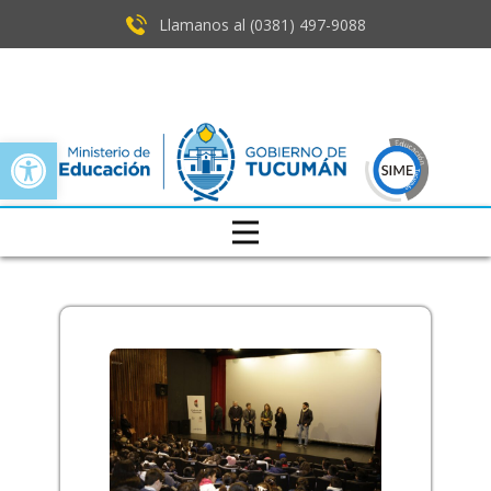
Llamanos al (0381) ​497-9088
Open toolbar