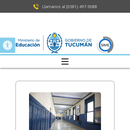
Llamanos al (0381) ​497-9088
Open toolbar