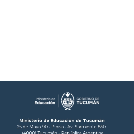
Ministerio de Educación de Tucumán
25 de Mayo 90 · 1º piso · Av. Sarmiento 850 -
(4000) Tucumán - República Argentina