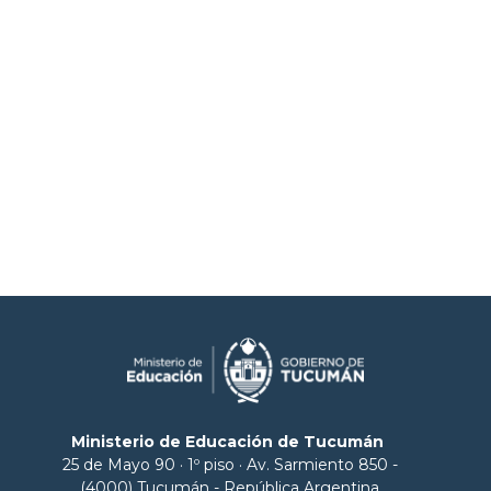
Ministerio de Educación de Tucumán
25 de Mayo 90 · 1º piso · Av. Sarmiento 850 -
(4000) Tucumán - República Argentina