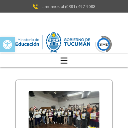
Llamanos al (0381) ​497-9088
Open toolbar