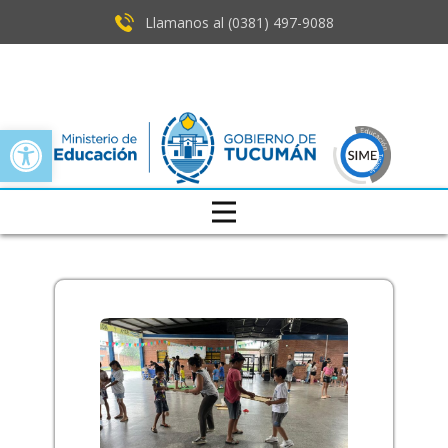
Llamanos al (0381) ​497-9088
Open toolbar