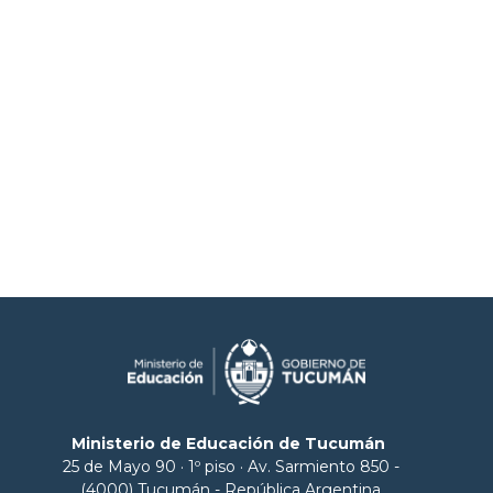
Ministerio de Educación de Tucumán
25 de Mayo 90 · 1º piso · Av. Sarmiento 850 -
(4000) Tucumán - República Argentina