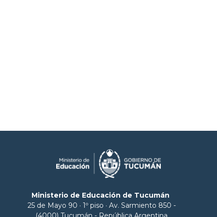
Ministerio de Educación de Tucumán
25 de Mayo 90 · 1º piso · Av. Sarmiento 850 -
(4000) Tucumán - República Argentina