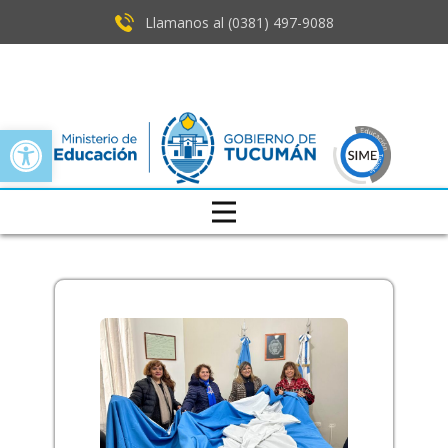
Llamanos al (0381) ​497-9088
Open toolbar