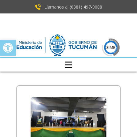
Llamanos al (0381) ​497-9088
Open toolbar