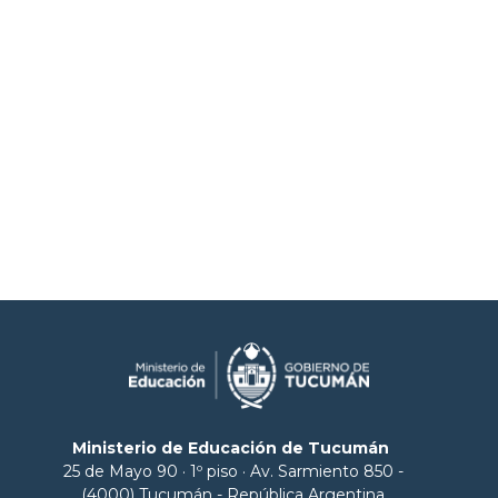
Ministerio de Educación de Tucumán
25 de Mayo 90 · 1º piso · Av. Sarmiento 850 -
(4000) Tucumán - República Argentina