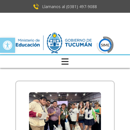
Llamanos al (0381) ​497-9088
Open toolbar