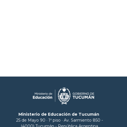
Ministerio de Educación de Tucumán
25 de Mayo 90 · 1º piso · Av. Sarmiento 850 -
(4000) Tucumán - República Argentina