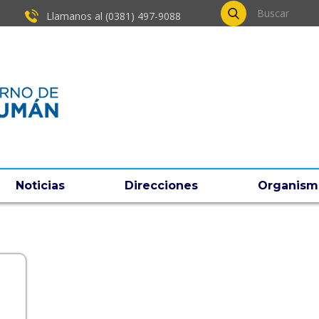
Llamanos al (0381) ​497-9088
Noticias
Direcciones
Organism