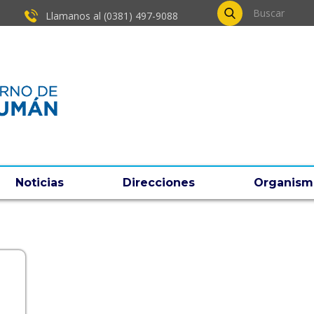
Llamanos al (0381) ​497-9088
Noticias
Direcciones
Organism