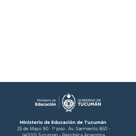
Ministerio de Educación de Tucumán
25 de Mayo 90 · 1º piso · Av. Sarmiento 850 -
(4000) Tucumán - República Argentina