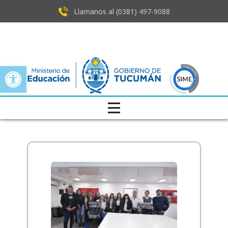
Llamanos al (0381) ​497-9088
Open toolbar