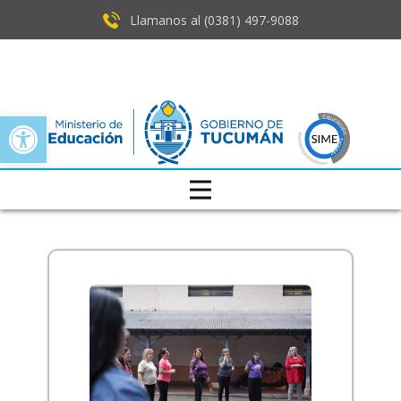
Llamanos al (0381) ​497-9088
Open toolbar