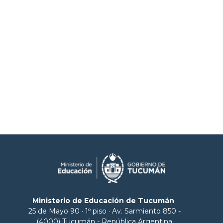
Ministerio de Educación de Tucumán
25 de Mayo 90 · 1º piso · Av. Sarmiento 850 -
(4000) Tucumán - República Argentina