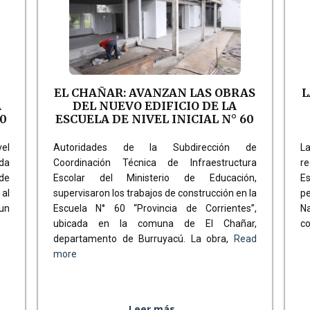
EL CHAÑAR: AVANZAN LAS OBRAS
L
A
DEL NUEVO EDIFICIO DE LA
60
ESCUELA DE NIVEL INICIAL N° 60
vel
Autoridades de la Subdirección de
La
ada
Coordinación Técnica de Infraestructura
r
de
Escolar del Ministerio de Educación,
E
al
supervisaron los trabajos de construcción en la
pe
 un
Escuela N° 60 “Provincia de Corrientes”,
N
ubicada en la comuna de El Chañar,
co
departamento de Burruyacú. La obra,
Read
more
Leer más..