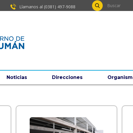
Llamanos al (0381) ​497-9088
Noticias
Direcciones
Organism