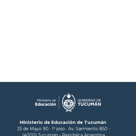
Ministerio de Educación de Tucumán
25 de Mayo 90 · 1º piso · Av. Sarmiento 850 -
(4000) Tucumán - República Argentina