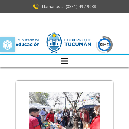
Llamanos al (0381) ​497-9088
Open toolbar