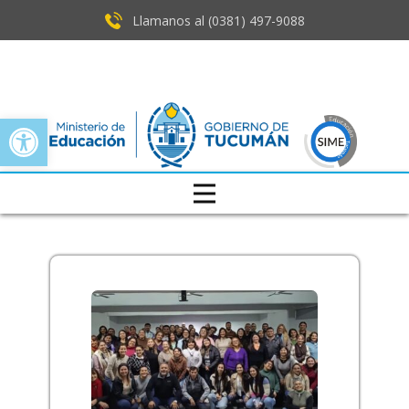
Llamanos al (0381) ​497-9088
Open toolbar