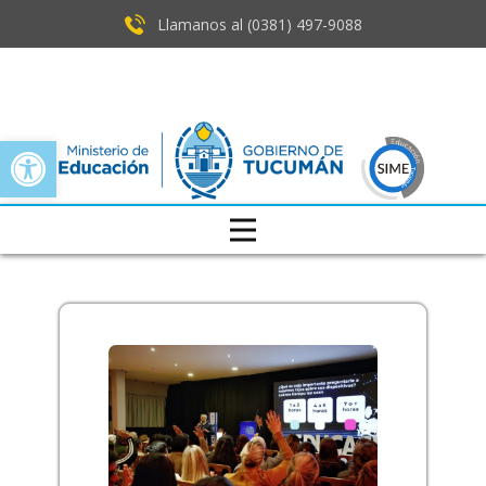
Llamanos al (0381) ​497-9088
Open toolbar