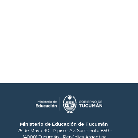
Ministerio de Educación de Tucumán
25 de Mayo 90 · 1º piso · Av. Sarmiento 850 -
(4000) Tucumán - República Argentina