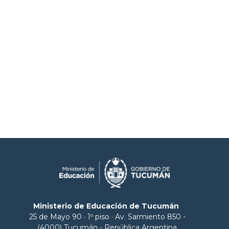
Ministerio de Educación de Tucumán
25 de Mayo 90 · 1º piso · Av. Sarmiento 850 -
(4000) Tucumán - República Argentina