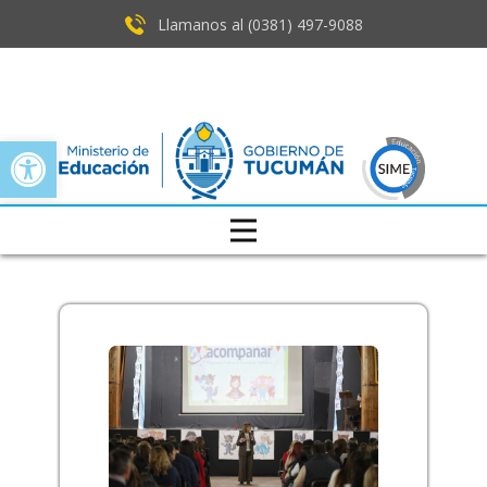
Llamanos al (0381) ​497-9088
Open toolbar