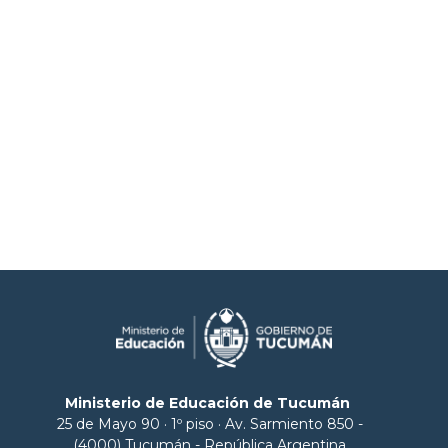
Ministerio de Educación de Tucumán
25 de Mayo 90 · 1º piso · Av. Sarmiento 850 -
(4000) Tucumán - República Argentina