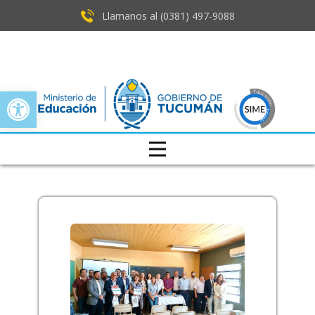
Llamanos al (0381) ​497-9088
Open toolbar