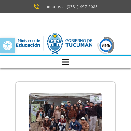
Llamanos al (0381) ​497-9088
Open toolbar