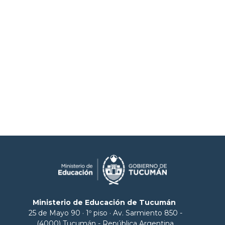
Ministerio de Educación de Tucumán
25 de Mayo 90 · 1º piso · Av. Sarmiento 850 -
(4000) Tucumán - República Argentina