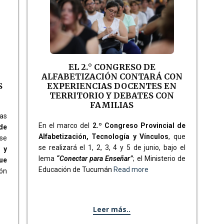
EL 2.° CONGRESO DE
ALFABETIZACIÓN CONTARÁ CON
S
EXPERIENCIAS DOCENTES EN
TERRITORIO Y DEBATES CON
FAMILIAS
as
En el marco del
2.º Congreso Provincial de
de
Alfabetización, Tecnología y Vínculos
, que
 se
se realizará el 1, 2, 3, 4 y 5 de junio, bajo el
 y
lema
“Conectar para Enseñar”
; el Ministerio de
ue
Educación de Tucumán
Read more
lón
Leer más..