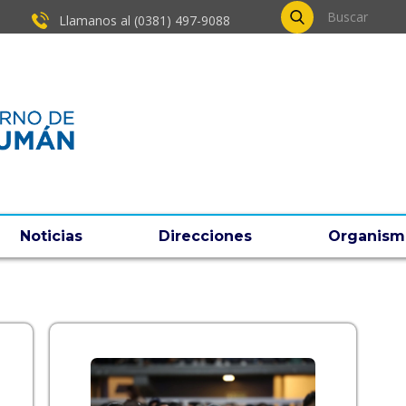
Llamanos al (0381) ​497-9088
Noticias
Direcciones
Organism