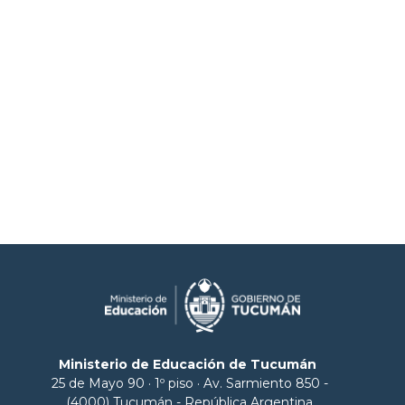
Ministerio de Educación de Tucumán
25 de Mayo 90 · 1º piso · Av. Sarmiento 850 -
(4000) Tucumán - República Argentina