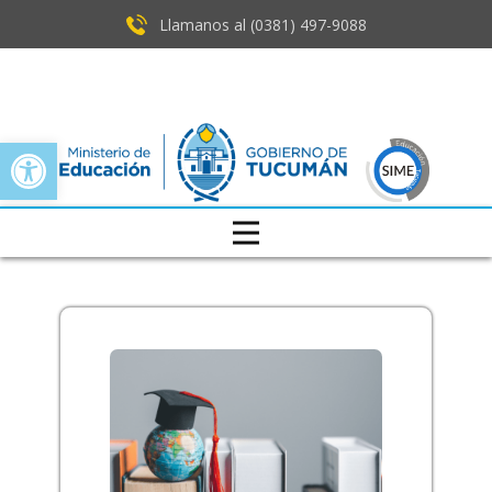
Llamanos al (0381) ​497-9088
Open toolbar