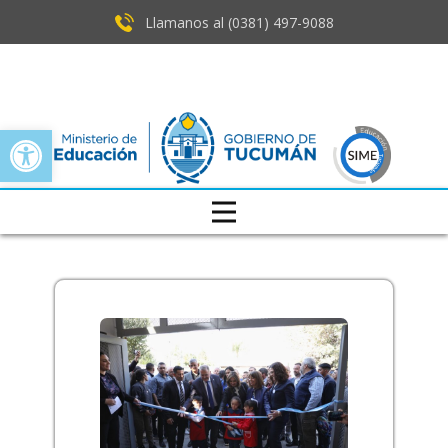
Llamanos al (0381) ​497-9088
Open toolbar