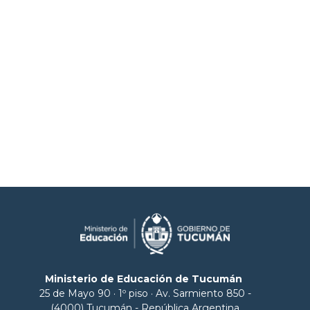
Ministerio de Educación de Tucumán
25 de Mayo 90 · 1º piso · Av. Sarmiento 850 -
(4000) Tucumán - República Argentina