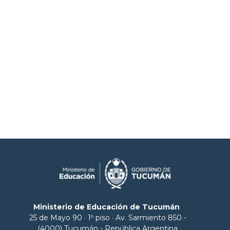
Ministerio de Educación de Tucumán
25 de Mayo 90 · 1º piso · Av. Sarmiento 850 -
(4000) Tucumán - República Argentina