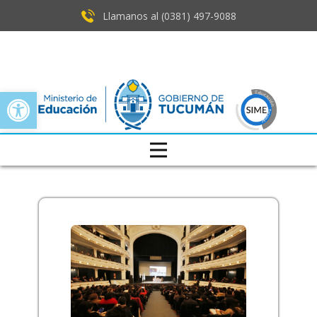
Llamanos al (0381) ​497-9088
Open toolbar