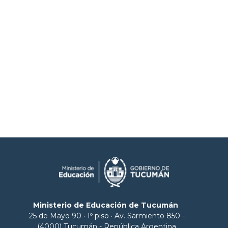
Ministerio de Educación de Tucumán
25 de Mayo 90 · 1º piso · Av. Sarmiento 850 -
(4000) Tucumán - República Argentina