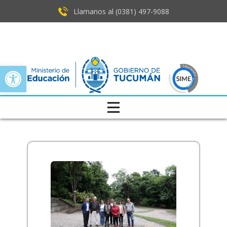
Llamanos al (0381) ​497-9088
Open toolbar