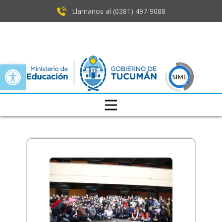
Llamanos al (0381) ​497-9088
Open toolbar