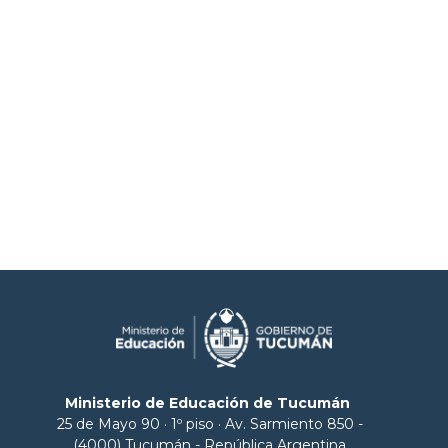
Ministerio de Educación de Tucumán
25 de Mayo 90 · 1º piso · Av. Sarmiento 850 -
(4000) Tucumán - República Argentina