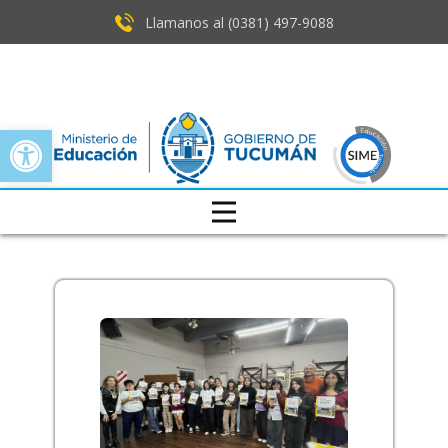
Llamanos al (0381) ​497-9088
Open toolbar