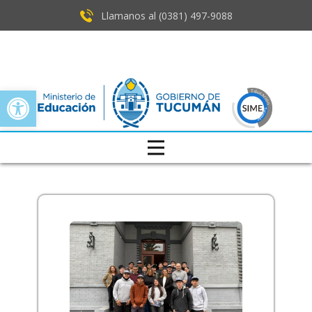
Llamanos al (0381) ​497-9088
Open toolbar