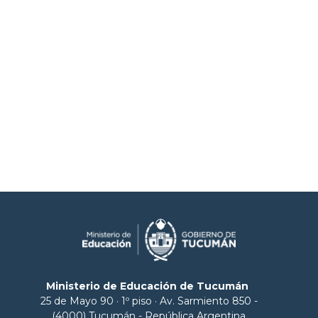
Ministerio de Educación de Tucumán
25 de Mayo 90 · 1º piso · Av. Sarmiento 850 -
(4000) Tucumán - República Argentina