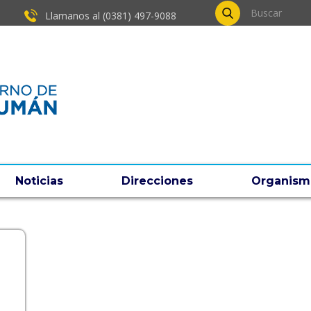
Llamanos al (0381) ​497-9088
Noticias
Direcciones
Organism