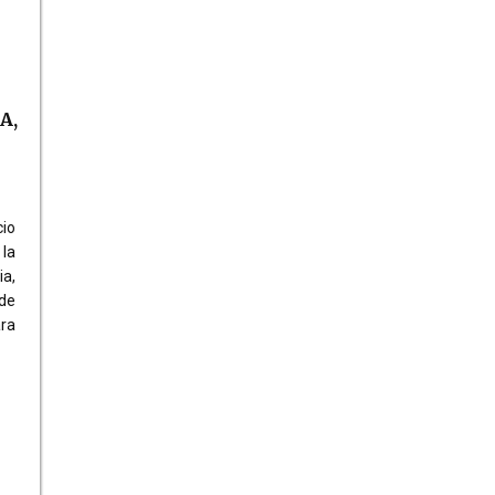
A,
cio
 la
a,
de
ra