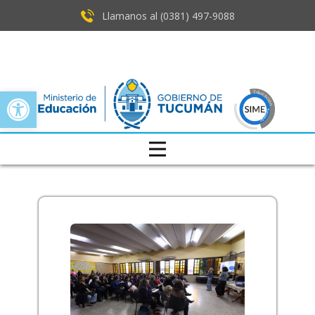
Llamanos al (0381) ​497-9088
Open toolbar