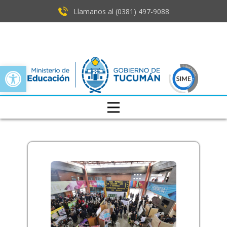
Llamanos al (0381) ​497-9088
Open toolbar