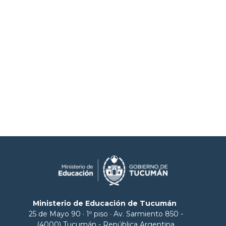
Ministerio de Educación de Tucumán
25 de Mayo 90 · 1º piso · Av. Sarmiento 850 -
(4000) Tucumán - República Argentina