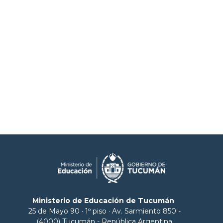
Ministerio de Educación de Tucumán
25 de Mayo 90 · 1º piso · Av. Sarmiento 850 -
(4000) Tucumán - República Argentina