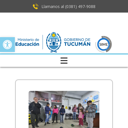
Llamanos al (0381) ​497-9088
Open toolbar