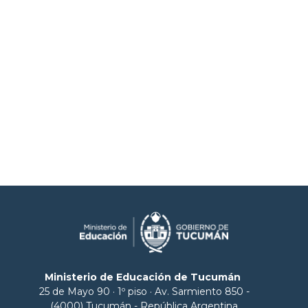
Ministerio de Educación de Tucumán
25 de Mayo 90 · 1º piso · Av. Sarmiento 850 -
(4000) Tucumán - República Argentina