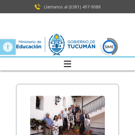
Llamanos al (0381) ​497-9088
Open toolbar