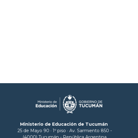
Ministerio de Educación de Tucumán
25 de Mayo 90 · 1º piso · Av. Sarmiento 850 -
(4000) Tucumán - República Argentina