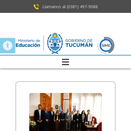
Llamanos al (0381) ​497-9088
Open toolbar