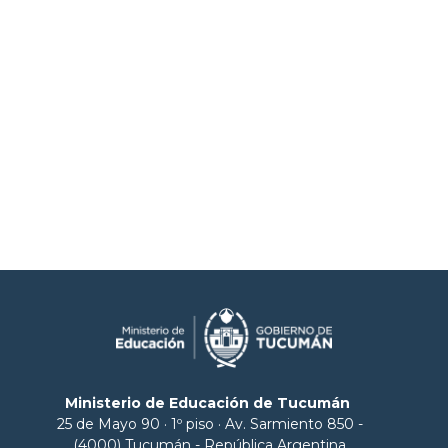
Ministerio de Educación de Tucumán
25 de Mayo 90 · 1º piso · Av. Sarmiento 850 -
(4000) Tucumán - República Argentina