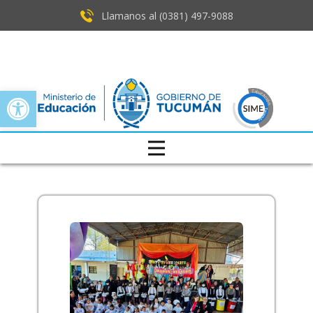
Llamanos al (0381) ​497-9088
Open toolbar