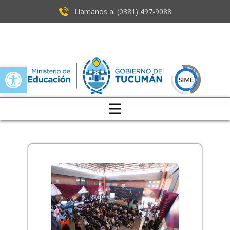
Llamanos al (0381) ​497-9088
Open toolbar