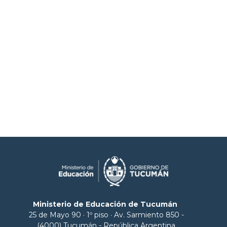
Ministerio de Educación de Tucumán
25 de Mayo 90 · 1º piso · Av. Sarmiento 850 -
(4000) Tucumán - República Argentina