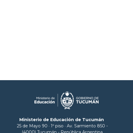
Ministerio de Educación de Tucumán
25 de Mayo 90 · 1º piso · Av. Sarmiento 850 -
(4000) Tucumán - República Argentina