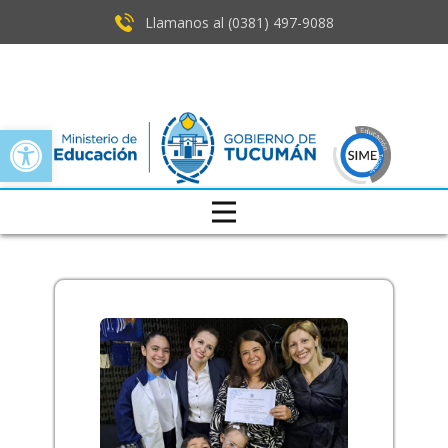
Llamanos al (0381) ​497-9088
Open toolbar